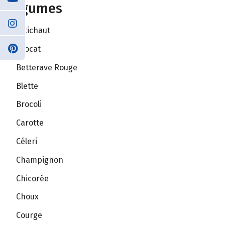
Légumes
Artichaut
Avocat
Betterave Rouge
Blette
Brocoli
Carotte
Céleri
Champignon
Chicorée
Choux
Courge