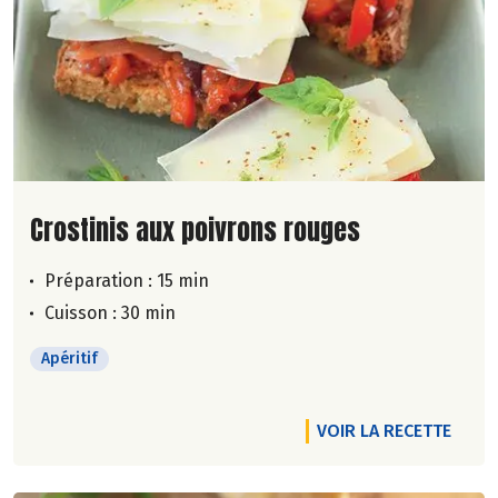
Lire la suite de la recette
Crostinis aux poivrons rouges
Préparation : 15 min
Cuisson : 30 min
Apéritif
VOIR LA RECETTE