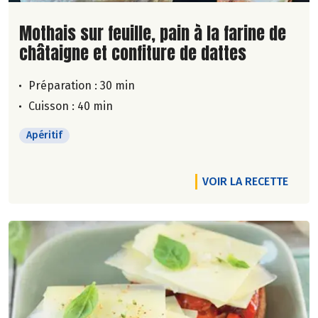
Lire la suite de la recette
Mothais sur feuille, pain à la farine de
châtaigne et confiture de dattes
Préparation : 30 min
Cuisson : 40 min
Apéritif
VOIR LA RECETTE