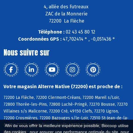
4, allée des Futreaux
ZAC de la Monnerie
72200 La Flèche
Téléphone :
02 43 45 80 12
Coordonnées GPS :
47,702414 ° , -0,051436 °
Nous suivre sur
Votre magasin Alterre Native (72200) est proche de :
72200 La Flèche, 72200 Clermont-Créans, 72200 Mareil s/Loir,
72800 Thorée-les-Pins, 72800 Luché-Pringé, 72270 Bousse, 72270
Villaines s/s Malicorne, 72200 Cré, 49150 Clefs, 72270 Ligron,
72200 Crosmières, 72200 Bazouges s/le-Loir, 72510 St-Jean-de-la-
Motte, 72270 Courcelles-la-Forêt, 49150 St-Quentin-lès-
Afin de vous offrir la meilleure expérience possible, Biocoop utilise
Beaurepaire
des cookies : pour assurer une performance optimale du site, pour