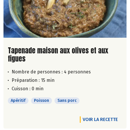
Lire la suite de la recette
Tapenade maison aux olives et aux
figues
Nombre de personnes :
4 personnes
Préparation : 15 min
Cuisson : 0 min
Apéritif
Poisson
Sans porc
VOIR LA RECETTE