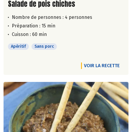
Lire la suite de la recette
Salade de pois chiches
Nombre de personnes :
4 personnes
Préparation : 15 min
Cuisson : 60 min
Apéritif
Sans porc
VOIR LA RECETTE