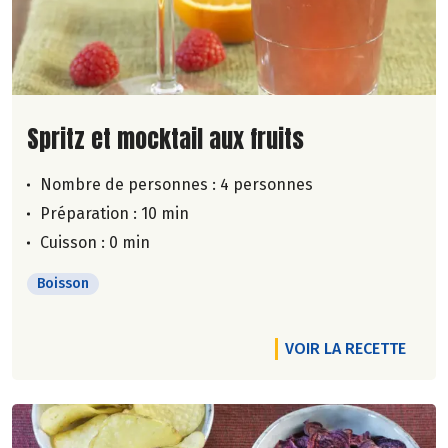
Lire la suite de la recette
Spritz et mocktail aux fruits
Nombre de personnes :
4 personnes
Préparation : 10 min
Cuisson : 0 min
Boisson
VOIR LA RECETTE