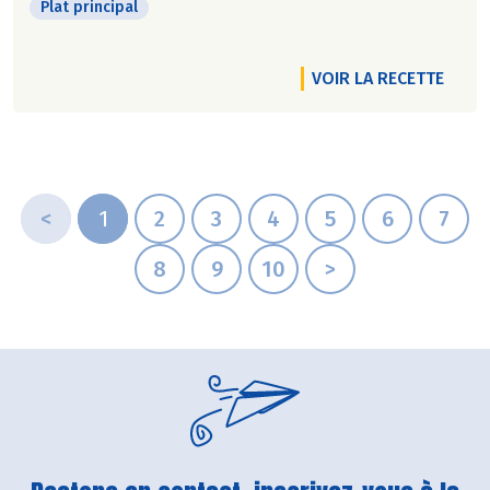
Plat principal
VOIR LA RECETTE
<
1
2
3
4
5
6
7
8
9
10
>