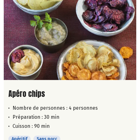
Lire la suite de la recette
Apéro chips
Nombre de personnes :
4 personnes
Préparation : 30 min
Cuisson : 90 min
Apéritif
Sans porc