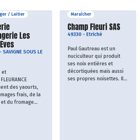
er / Laitier
Maraîcher
vrir le producteur
Découvrir le producteu
rie
Champ Fleuri SAS
agerie Les
49330
-
Etriché
 Eves
Paul Gautreau est un
-
SAVIGNE SOUS LE
nuciculteur qui produit
ses noix entières et
décortiquées mais aussi
 et
ses propres noisettes. Il
e FLEURANCE
nous fournit en huile de
uent des yaourts,
noix et en vin de noix. En
mages frais, de la
activité depuis 2009,
et du fromage
découvrez la noix locale
eta" grâce au lait
et issue de l'agriculture
s brebis de race
biologique comme vous
béarnaise. Leur
ne l'avez jamais goûtée.
est auto-suffisante
alimentation de