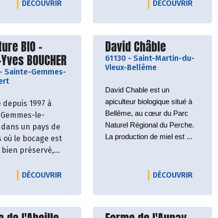
LIER D'ÉMILE
LE PRODUCTEUR BERGERIE FROMAGERIE LES 
LE PRO
DÉCOUVRIR
DÉCOUVRIR
vrir le producteur
Découvrir le producteu
ture BIO -
David Châble
-Yves BOUCHER
61130
-
Saint-Martin-du-
Vieux-Bellême
-
Sainte-Gemmes-
ert
David Chable est un 
apiculteur biologique situé à 
é depuis 1997 à
Bellême, au cœur du Parc 
-Gemmes-le-
Naturel Régional du Perche. 
 dans un pays de
La production de miel est 
s où le bocage est
certifiée biologique, 
 bien préservé,
garantissant des pratiques 
ves Boucher est
respectueuses de 
ulement paysan,
MPTOIR DES LYS
LE PRODUCTEUR CONFITURE BIO - JEAN-YVE
LE PRO
DÉCOUVRIR
DÉCOUVRIR
l'environnement et de la 
galement
biodiversité locale. Il met un 
rier.
point d'honneur à respecter 
ée bio depuis 2000,