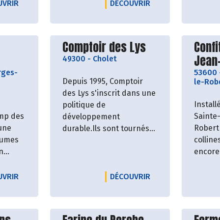
MONTAGNE - ANNE MONNIER
LE PRODUCTEUR ANJOU FLEURS
LE PRODUCTEUR ATE
UVRIR
DÉCOUVRIR
roducteur
Découvrir le producteur
Décou
Comptoir des Lys
Confi
Jean
49300
-
Cholet
rges-
53600
Depuis 1995, Comptoir
le-Rob
des Lys s'inscrit dans une
Install
politique de
amp des
Sainte
développement
une
Robert
durable.Ils sont tournés
gumes
colline
vers la diversité, la
n
encore
technicité et le respect
s.
Jean-Y
des ressources de la
non se
planète afin de minimiser
AUMUROIS
LE PRODUCTEUR CHAMPS DES HÉRISSONS
LE PRODUCTEUR CO
UVRIR
DÉCOUVRIR
mais é
l'impact sur notre
confitu
environnement. Il
Certifi
propose de nombreux