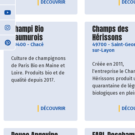
LE PRODUCTEUR VERGER DE LA 
DÉCOUVRIR
DÉCO
Découvrir le producteur
Découvrir le p
Champi Bio
Champs des
Saumurois
Hérissons
49400
-
Chacé
49700
-
Saint-Geo
sur-Layon
Culture de champignons
Créée en 2011,
de Paris Bio en Maine et
l'entreprise le Ch
Loire. Produits bio et de
Hérissons produit 
qualité depuis 2017.
quarantaine de lé
biologiques en plei
champ et sous-abri
LE PRODUCTEUR CHAMPI BIO S
DÉCOUVRIR
DÉCO