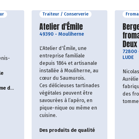
ur
Traiteur / Conserverie
Fromag
roducteur
Découvrir le producteur
Décou
Atelier d'Émile
Berge
from
49390
-
Mouliherne
Deux
L'Atelier d'Émile, une
72800
entreprise familiale
LUDE
enis-
depuis 1864 et artisanale
installée à Mouliherne, au
Nicolas
le
cœur du Saumurois.
Auréli
Ces délicieuses tartinades
fabriq
rme des
végétales peuvent être
des fro
savourées à l’apéro, en
tomme 
pique-nique ou même en
type "f
)
cuisine.
de leur
basco-
Des produits de qualité
ferme 
pour l’