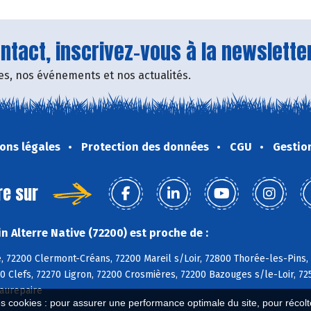
locaux
immunit
et coi
bocagé e
d'Andain
tact, inscrivez-vous à la newsletter
propice
fres, nos événements et nos actualités.
sain des
ons légales
Protection des données
CGU
Gestio
re sur
 Alterre Native (72200) est proche de :
, 72200 Clermont-Créans, 72200 Mareil s/Loir, 72800 Thorée-les-Pins,
0 Clefs, 72270 Ligron, 72200 Crosmières, 72200 Bazouges s/le-Loir, 72
aurepaire
es cookies : pour assurer une performance optimale du site, pour récolter