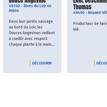
Découvrir le producteur
Découvrir le p
Douce Angevine
EARL Descham
Thomas
49140
-
Rives du Loir en
Anjou
49490
-
Noyant-Vil
Dans leur jardin sauvage
Producteur de Fari
au bord du Loir, les
blé.
Douces Angevines veillent
à cueillir avec respect
chaque plante à la main.
Elles les transforment
artisanalement en fluides
précieux avec pour seule
LE PRODUCTEUR DOUCE ANGEVI
DÉCOUVRIR
DÉCO
énergie de lentes
manipulations humaines
et les forces douces et
dynamisantes de la lune
et du soleil.