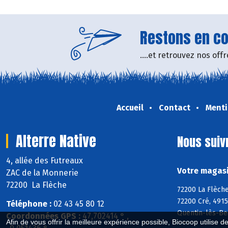
Restons en con
....et retrouvez nos of
Accueil
Contact
Menti
Alterre Native
Nous suiv
4, allée des Futreaux
Votre magasin
ZAC de la Monnerie
72200 La Flèche
72200 La Flèche
72200 Cré, 4915
Téléphone :
02 43 45 80 12
Quentin-lès-Be
Coordonnées GPS :
47,702414 ° ,
Afin de vous offrir la meilleure expérience possible, Biocoop utilise d