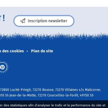
 (poires, pommes
aire. L'environnement 
ngs)
ntre les forêts 
ou de la Drôme
e et d'Écouves est 
 !
 au développement 
Inscription newsletter
 abeilles.
n des cookies
Plan du site
 72800 Luché-Pringé, 72270 Bousse, 72270 Villaines s/s Malicorne,
510 St-Jean-de-la-Motte, 72270 Courcelles-la-Forêt, 49150 St-
 des statistiques afin d'analyser le trafic et la performance du site et