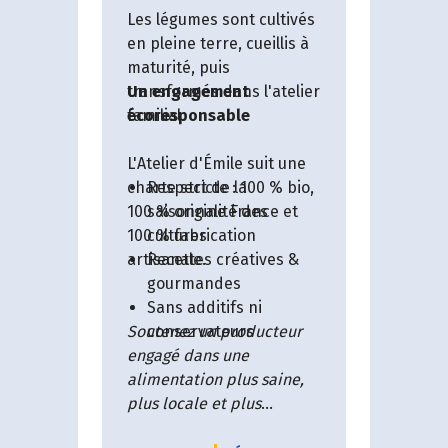
Les légumes sont cultivés
leurs b
en pleine terre, cueillis à
dans l’
maturité, puis
Biologi
transformés dans l'atelier
Un engagement
hectar
familial.
écoresponsable
sauvag
Des vis
L'Atelier d'Émile suit une
faire d
charte stricte : 100 % bio,
Respect de la
100 % origine France et
saisonnalité des
100 % fabrication
cultures
artisanale.
Recettes créatives &
gourmandes
Sans additifs ni
Soutenez un producteur
conservateurs
engagé dans une
alimentation plus saine,
plus locale et plus
responsable !