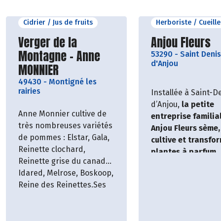
Cidrier / Jus de fruits
Herboriste / Cueille
Découvrir le producteur
Découvrir le p
Verger de la
Anjou Fleurs
Montagne - Anne
53290
-
Saint Denis
d'Anjou
MONNIER
49430
-
Montigné les
rairies
Installée à Saint-D
d’Anjou,
la petite
Anne Monnier cultive de
entreprise familia
très nombreuses variétés
Anjou Fleurs sème,
de pommes : Elstar, Gala,
cultive et transfo
Reinette clochard,
plantes à parfum
Reinette grise du canada,
aromatiques et
Idared, Melrose, Boskoop,
médicinales
(PPAM
Reine des Reinettes.Ses
depuis 2015.
fruits certifiés bio sont
cultivés sans arrosage,
pour un goût authentique.