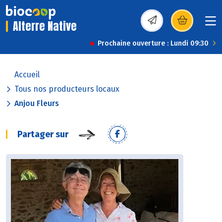
Alterre Native
(s’ouvre dans une nou
Prochaine ouverture : Lundi 09:30
Accueil
Tous nos producteurs locaux
Anjou Fleurs
Partager sur