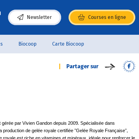
Newsletter
Courses en ligne
(s’ouvre dans une nouvelle fenêtre)
es
Biocoop
Carte Biocoop
Partager sur
st gérée par Vivien Gandon depuis 2009. Spécialisée dans 
 sa production de gelée royale certifiée "Gelée Royale Française", 
e royale est riche en vitamines et minéraux, idéale pour renforcer le 