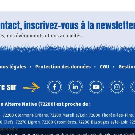
tact, inscrivez-vous à la newsletter
fres, nos événements et nos actualités.
ons légales
Protection des données
CGU
Gestio
re sur
 Alterre Native (72200) est proche de :
, 72200 Clermont-Créans, 72200 Mareil s/Loir, 72800 Thorée-les-Pins,
0 Clefs, 72270 Ligron, 72200 Crosmières, 72200 Bazouges s/le-Loir, 72
aurepaire
es cookies : pour assurer une performance optimale du site, pour récolter