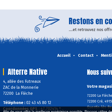
Restons en con
....et retrouvez nos of
Accueil
Contact
Menti
Alterre Native
Nous suiv
4, allée des Futreaux
Votre magasin
ZAC de la Monnerie
72200 La Flèche
72200 La Flèche
72200 Cré, 4915
Téléphone :
02 43 45 80 12
Quentin-lès-Be
Coordonnées GPS :
47,702414 ° ,
Afin de vous offrir la meilleure expérience possible, Biocoop utilise d