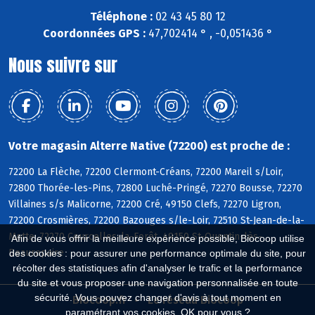
Téléphone :
02 43 45 80 12
Coordonnées GPS :
47,702414 ° , -0,051436 °
Nous suivre sur
Votre magasin Alterre Native (72200) est proche de :
72200 La Flèche, 72200 Clermont-Créans, 72200 Mareil s/Loir,
72800 Thorée-les-Pins, 72800 Luché-Pringé, 72270 Bousse, 72270
Villaines s/s Malicorne, 72200 Cré, 49150 Clefs, 72270 Ligron,
72200 Crosmières, 72200 Bazouges s/le-Loir, 72510 St-Jean-de-la-
Motte, 72270 Courcelles-la-Forêt, 49150 St-Quentin-lès-
Afin de vous offrir la meilleure expérience possible, Biocoop utilise
Beaurepaire
des cookies : pour assurer une performance optimale du site, pour
récolter des statistiques afin d'analyser le trafic et la performance
du site et vous proposer une navigation personnalisée en toute
sécurité. Vous pouvez changer d'avis à tout moment en
Biocoop.fr
Le réseau Biocoop
paramétrant vos cookies. OK pour vous ?