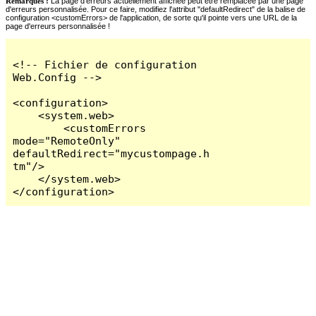
Remarques :
La page d'erreurs actuellement affichée peut être remplacée par une page
d'erreurs personnalisée. Pour ce faire, modifiez l'attribut "defaultRedirect" de la balise de
configuration <customErrors> de l'application, de sorte qu'il pointe vers une URL de la
page d'erreurs personnalisée !
<!-- Fichier de configuration 
Web.Config -->

<configuration>

    <system.web>

        <customErrors 
mode="RemoteOnly" 
defaultRedirect="mycustompage.h
tm"/>

    </system.web>

</configuration>