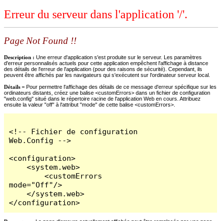
Erreur du serveur dans l'application '/'.
Page Not Found !!
Description :
Une erreur d'application s'est produite sur le serveur. Les paramètres
d'erreur personnalisés actuels pour cette application empêchent l'affichage à distance
des détails de l'erreur de l'application (pour des raisons de sécurité). Cependant, ils
peuvent être affichés par les navigateurs qui s'exécutent sur l'ordinateur serveur local.
Détails =
Pour permettre l'affichage des détails de ce message d'erreur spécifique sur les
ordinateurs distants, créez une balise <customErrors> dans un fichier de configuration
"web.config" situé dans le répertoire racine de l'application Web en cours. Attribuez
ensuite la valeur "off" à l'attribut "mode" de cette balise <customErrors>.
<!-- Fichier de configuration 
Web.Config -->

<configuration>

    <system.web>

        <customErrors 
mode="Off"/>

    </system.web>

</configuration>