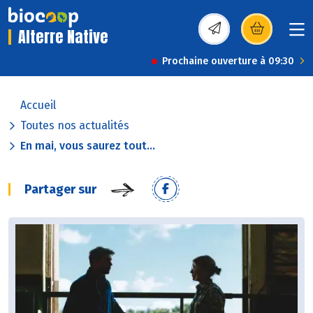
Alterre Native
(s’ouvre dans une nou
Prochaine ouverture à 09:30
Accueil
Toutes nos actualités
En mai, vous saurez tout...
Partager sur