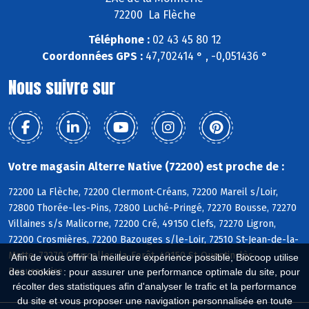
72200 La Flèche
Téléphone :
02 43 45 80 12
Coordonnées GPS :
47,702414 ° , -0,051436 °
Nous suivre sur
Votre magasin Alterre Native (72200) est proche de :
72200 La Flèche, 72200 Clermont-Créans, 72200 Mareil s/Loir,
72800 Thorée-les-Pins, 72800 Luché-Pringé, 72270 Bousse, 72270
Villaines s/s Malicorne, 72200 Cré, 49150 Clefs, 72270 Ligron,
72200 Crosmières, 72200 Bazouges s/le-Loir, 72510 St-Jean-de-la-
Motte, 72270 Courcelles-la-Forêt, 49150 St-Quentin-lès-
Afin de vous offrir la meilleure expérience possible, Biocoop utilise
Beaurepaire
des cookies : pour assurer une performance optimale du site, pour
récolter des statistiques afin d'analyser le trafic et la performance
du site et vous proposer une navigation personnalisée en toute