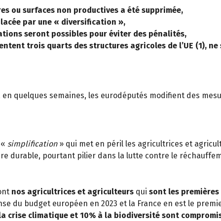
ères ou surfaces non productives a été supprimée,
lacée par une « diversification »,
tions seront possibles pour éviter des pénalités,
entent trois quarts des structures agricoles de l’UE (1), n
, en quelques semaines, les eurodéputés modifient des mesur
e «
simplification
» qui met en péril les agricultrices et agri
 durable, pourtant pilier dans la lutte contre le réchauffe
sont
nos agricultrices et agriculteurs
qui
sont les premières 
se du budget européen en 2023 et la France en est le premier
a crise climatique et 10% à la biodiversité sont compromis,