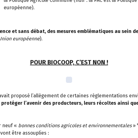
la Politique Agricole Commune (ndlr : la PAC est la Politiq
européenne).
gence et sans débat, des mesures emblématiques au sein d
’Union européenne
).
POUR BIOCOOP, C’EST NON !
 avait proposé l’allègement de certaines règlementations e
rotéger l’avenir des producteurs, leurs récoltes ainsi qu
er neuf «
bonnes conditions agricoles et environnementales
» 
 vont être assouplies :