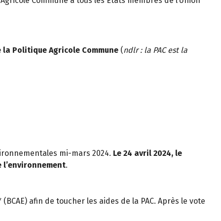
ue Agricole Commune à tous les États membres de l’Union
e la Politique Agricole Commune
(
ndlr : la PAC est la
nvironnementales mi-mars 2024.
Le 24 avril 2024, le
e l’environnement
.
* (BCAE) afin de toucher les aides de la PAC. Après le vote