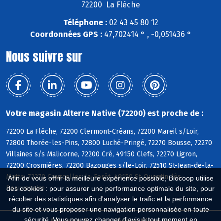
72200 La Flèche
Téléphone :
02 43 45 80 12
Coordonnées GPS :
47,702414 ° , -0,051436 °
Nous suivre sur
Votre magasin Alterre Native (72200) est proche de :
72200 La Flèche, 72200 Clermont-Créans, 72200 Mareil s/Loir,
72800 Thorée-les-Pins, 72800 Luché-Pringé, 72270 Bousse, 72270
Villaines s/s Malicorne, 72200 Cré, 49150 Clefs, 72270 Ligron,
72200 Crosmières, 72200 Bazouges s/le-Loir, 72510 St-Jean-de-la-
Motte, 72270 Courcelles-la-Forêt, 49150 St-Quentin-lès-
Afin de vous offrir la meilleure expérience possible, Biocoop utilise
Beaurepaire
des cookies : pour assurer une performance optimale du site, pour
récolter des statistiques afin d'analyser le trafic et la performance
du site et vous proposer une navigation personnalisée en toute
sécurité. Vous pouvez changer d'avis à tout moment en