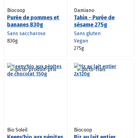
Biocoop
Damiano
Purée de pommes et
Tahin - Purée de
bananes 830g
sésame 275g
Sans saccharose
Sans gluten
830g
Vegan
275g
Bio Soleil
Biocoop
Keeny'bio aux pépites
Riz au lait entier