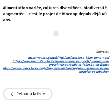
Alimentation variée, cultures diversifiées, biodiversité
augmentée… c’est le projet de Biocoop depuis déjà 40
ans.
Sources :
https://sante.gouv.fr/IMG/pdf/synthese_bilan_pnns_4.pdf
https://www.lanutrition.fr/forme/bien-dans-son-poids/pourquoi-on-
grossit-/le-surpoids-et-lobesite-en-france
https://www.odoxa.fr/sondage/enquete-epidemiologique-nationale-sur-le-
surpoids-et-lobesite/
Retour à la liste