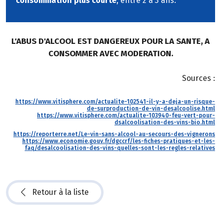
consommation plus courte
, entre 2 à 3 ans.
L'ABUS D'ALCOOL EST DANGEREUX POUR LA SANTE, A
CONSOMMER AVEC MODERATION.
Sources :
https://www.vitisphere.com/actualite-102541-il-y-a-deja-un-risque-
de-surproduction-de-vin-desalcoolise.html
https://www.vitisphere.com/actualite-103940-feu-vert-pour-
dsalcoolisation-des-vins-bio.html
https://reporterre.net/Le-vin-sans-alcool-au-secours-des-vignerons
https://www.economie.gouv.fr/dgccrf/les-fiches-pratiques-et-les-
faq/desalcoolisation-des-vins-quelles-sont-les-regles-relatives
Retour à la liste