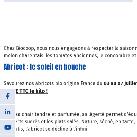
Chez Biocoop, nous nous engageons à respecter la saisonnali
melon charentais, les tomates anciennes, le concombre et 
Abricot : le soleil en bouche
Savourez nos abricots bio origine France du
03 au 07 juille
4,50€ TTC le kilo !
Avec sa chair tendre et parfumée, sa légerté permet d'équi
desserts sucrés et les plats salés. Nature, séché, en tarte, 
clafoutis, l'abricot se décline à l'infini !