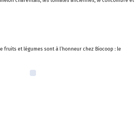
e melon charentais, les tomates anciennes, le concombre et
 fruits et légumes sont à l’honneur chez Biocoop : le