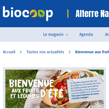
Alterre Na
Le magasin
Agenda
Ac
Accueil
Toutes nos actualités
Bienvenue aux frui