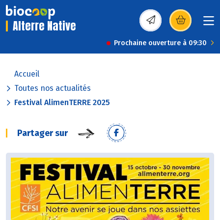
Alterre Native
(s’ouvre dans une nou
Prochaine ouverture à 09:30
Accueil
Toutes nos actualités
Festival AlimenTERRE 2025
Partager sur