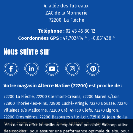
4, allée des Futreaux
ZAC de la Monnerie
72200 La Flèche
Téléphone :
02 43 45 80 12
Coordonnées GPS :
47,702414 ° , -0,051436 °
Nous suivre sur
Votre magasin Alterre Native (72200) est proche de :
72200 La Flèche, 72200 Clermont-Créans, 72200 Mareil s/Loir,
72800 Thorée-les-Pins, 72800 Luché-Pringé, 72270 Bousse, 72270
Villaines s/s Malicorne, 72200 Cré, 49150 Clefs, 72270 Ligron,
72200 Crosmières, 72200 Bazouges s/le-Loir, 72510 St-Jean-de-la-
Motte, 72270 Courcelles-la-Forêt, 49150 St-Quentin-lès-
Afin de vous offrir la meilleure expérience possible, Biocoop utilise
Beaurepaire
des cookies : pour assurer une performance optimale du site, pour