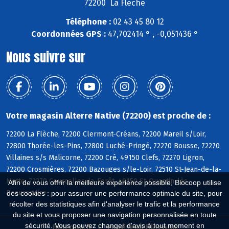
72200 La Flèche
Téléphone :
02 43 45 80 12
Coordonnées GPS :
47,702414 ° , -0,051436 °
Nous suivre sur
Votre magasin Alterre Native (72200) est proche de :
72200 La Flèche, 72200 Clermont-Créans, 72200 Mareil s/Loir,
72800 Thorée-les-Pins, 72800 Luché-Pringé, 72270 Bousse, 72270
Villaines s/s Malicorne, 72200 Cré, 49150 Clefs, 72270 Ligron,
72200 Crosmières, 72200 Bazouges s/le-Loir, 72510 St-Jean-de-la-
Motte, 72270 Courcelles-la-Forêt, 49150 St-Quentin-lès-
Afin de vous offrir la meilleure expérience possible, Biocoop utilise
Beaurepaire
des cookies : pour assurer une performance optimale du site, pour
récolter des statistiques afin d'analyser le trafic et la performance
du site et vous proposer une navigation personnalisée en toute
sécurité. Vous pouvez changer d'avis à tout moment en
Biocoop.fr
Le réseau Biocoop