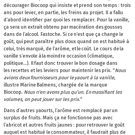
décourager Biocoop qui insiste et prend son temps : trois
ans pour lever, en partie, les freins au projet. Il a fallu
d‘abord identifier par quoi les remplacer. Pour la vanille,
ça sera un extrait obtenu par macération des gousses
dans de l‘alcool. Fastoche. Si ce n‘est que ça change le
goût, qui peut paraître plus doux quand on est habitué à
celui, très marqué, de l‘arôme, et le coût. Le cours de la
vanille s‘envole à la moindre occasion (climatique,
politique…). Il faut donc trouver le bon dosage dans
les recettes et les leviers pour maintenir les prix. "
Nous
avions deux fournisseurs pour le yaourt à la vanille,
illustre Marine Balmens, chargée de la marque
Biocoop.
Nous n‘en avons plus qu‘un. En massifiant les
volumes, on peut jouer
sur les prix.
"
Dans d‘autres yaourts, l‘arôme est remplacé par un
surplus de fruits. Mais ça ne fonctionne pas avec
l‘abricot et autres fruits jaunes : pour retrouver le goût
auquel est habitué le consommateur, il faudrait plus de