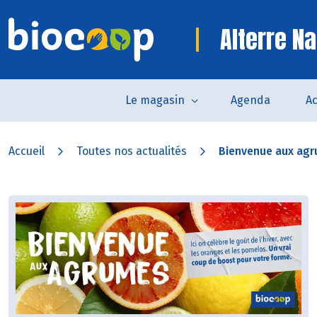
Alterre Na
Le magasin
Agenda
Ac
Accueil
Toutes nos actualités
Bienvenue aux agru