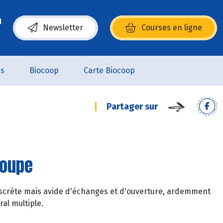
Newsletter
Courses en ligne
(s’ouvre dans une nouvelle fenêtre)
es
Biocoop
Carte Biocoop
Partager sur
roupe
t discrète mais avide d'échanges et d'ouverture, ardemment
ral multiple.