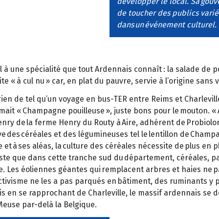
développer le local. Sa gouv
de toucher des publics varié
dans un événement culturel. L
il à une spécialité que tout Ardennais connaît : la salade de 
e « à cul nu » car, en plat du pauvre, servie à l’origine sans 
 rien de tel qu’un voyage en bus-TER entre Reims et Charlevi
ait « Champagne pouilleuse », juste bons pour le mouton. « 
enry de la ferme Henry du Routy à Aire, adhérent de Probiolor
ive des céréales et des légumineuses tel le lentillon de Champa
 et à ses aléas, la culture des céréales nécessite de plus en
Reste que dans cette tranche sud du département, céréales, pat
. Les éoliennes géantes qui remplacent arbres et haies ne pa
uctivisme ne les a pas parqués en bâtiment, des ruminants y 
is en se rapprochant de Charleville, le massif ardennais se de
 Meuse par-delà la Belgique.