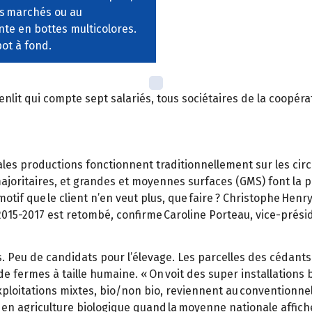
es marchés ou au
ente en bottes multicolores.
pot à fond.
enlit qui compte sept salariés, tous sociétaires de la coopéra
pales productions fonctionnent traditionnellement sur les circ
majoritaires, et grandes et moyennes surfaces (GMS) font la pl
motif que le client n’en veut plus, que faire ? Christophe Henr
 2015-2017 est retombé, confirme Caroline Porteau, vice-prés
s. Peu de candidats pour l’élevage. Les parcelles des cédants 
de fermes à taille humaine. « On voit des super installations 
ploitations mixtes, bio/non bio, reviennent au conventionnel
 en agriculture biologique quand la moyenne nationale affich