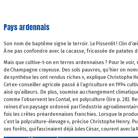
Pays ardennais
Son nom de baptême signe le terroir. Le Pissenlit ! Clin d’œ
À ne pas confondre avec la cacasse, fricassée de patates dit
Mais que cultive-t-on en terres ardennaises ? Pour le voir,
de Champagne crayeuse. Des sols pauvres, qu’hier on nomm
de synthèse les ont rendus riches », explique Christophe H
Cet ex-conseiller agricole passé à l’agriculture en 1994 cult
aisé qu’ailleurs. De plus, soumise au changement climatique
comme l’observent les Contal, en polyculture (lire p. 28). 
reines d’un paysage ordonné par l’industrie agroalimentaire
fois les crêtes préardennaises franchies. Lorsque le prod
c’est la polyculture-élevage », précise Christophe Henry. Pu
ses forêts, qui fascinaient déjà Jules César, courent avec la