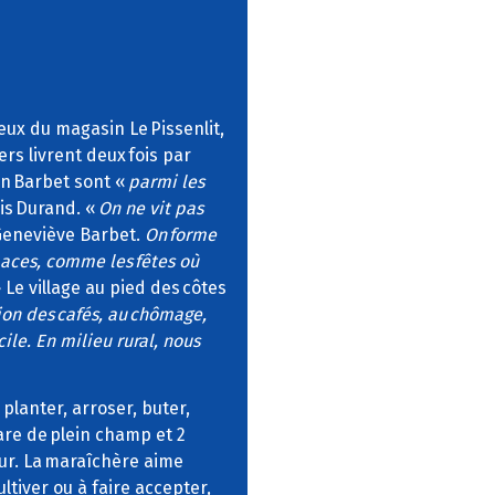
ceux du magasin Le Pissenlit,
rs livrent deux fois par
on Barbet sont «
parmi les
is Durand. «
On ne vit pas
Geneviève Barbet.
On forme
paces, comme les fêtes où
 Le village au pied des côtes
tion des cafés, au chômage,
cile. En milieu rural, nous
 planter, arroser, buter,
tare de plein champ et 2
eur. La maraîchère aime
ltiver ou à faire accepter,