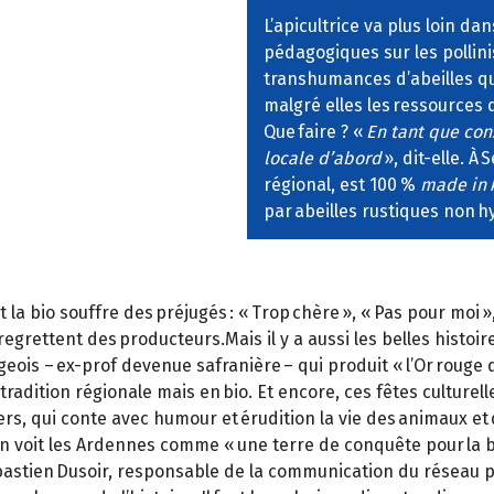
L’apicultrice va plus loin d
pédagogiques sur les pollinis
transhumances d’abeilles qui
malgré elles les ressources 
Que faire ? «
En tant que con
locale d’abord
», dit-elle. À
régional, est 100 %
made in
par abeilles rustiques non h
 bio souffre des préjugés : « Trop chère », « Pas pour moi », «
, regrettent des producteurs.Mais il y a aussi les belles histo
eois – ex-prof devenue safranière – qui produit « l’Or rouge d
tradition régionale mais en bio. Et encore, ces fêtes culturell
riers, qui conte avec humour et érudition la vie des animaux et 
sin voit les Ardennes comme « une terre de conquête pour la bio
stien Dusoir, responsable de la communication du réseau pro