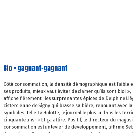
Bio = gagnant-gagnant
Côté consommation, la densité démographique est faible et la
ses produits, mieux vaut éviter de clamer qu’ils sont bio ! »
affiche fièrement : les surprenantes épices de Delphine Liég
cistercienne de Signy qui brasse sa bière, renouant avec la 
symboles, telle La Hulotte, le journal le plus lu dans les ter
cinquante ans ! » Et ça attire. Positif, le directeur du maga
consommation est un levier de développement, affirme Séba