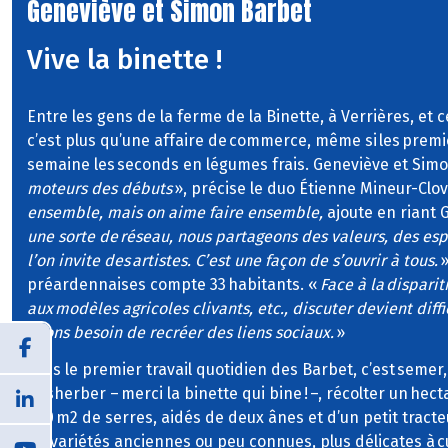
Geneviève et Simon Barbet
Vive la binette !
Entre les gens de la ferme de la Binette, à Verrières, et 
c’est plus qu’une affaire de commerce, même si les premie
semaine les seconds en légumes frais. Geneviève et Sim
moteurs des débuts
», précise le duo Étienne Mineur-Clov
ensemble, mais on aime faire ensemble,
ajoute en riant 
une sorte de réseau, nous partageons des valeurs, des es
l’on invite des artistes. C’est une façon de s’ouvrir à tous.
»
préardennaises compte 33 habitants. «
Face à la dispari
aux modèles agricoles clivants, etc., discuter devient diffi
avons besoin de recréer des liens sociaux.
»
Mais le premier travail quotidien des Barbet, c’est semer,
désherber – merci la binette qui bine ! –, récolter un hec
000 m2 de serres, aidés de deux ânes et d’un petit tract
les variétés anciennes ou peu connues, plus délicates à cu