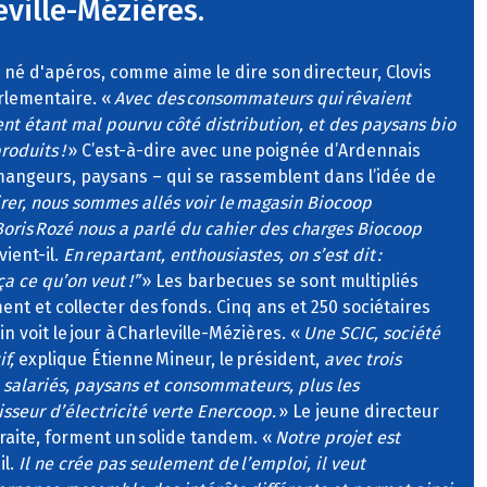
eville-Mézières.
n né d'apéros, comme aime le dire son directeur, Clovis
rlementaire. «
Avec des consommateurs qui rêvaient
nt étant mal pourvu côté distribution, et des paysans bio
roduits !
» C’est-à-dire avec une poignée d’Ardennais
 mangeurs, paysans – qui se rassemblent dans l’idée de
irer, nous sommes allés voir le magasin Biocoop
ris Rozé nous a parlé du cahier des charges Biocoop
ient-il.
En repartant, enthousiastes, on s’est dit :
ça ce qu’on veut !”
» Les barbecues se sont multipliés
nt et collecter des fonds. Cinq ans et 250 sociétaires
n voit le jour à Charleville-Mézières. «
Une SCIC, société
f,
explique Étienne Mineur, le président,
avec trois
, salariés, paysans et consommateurs, plus les
sseur d’électricité verte Enercoop.
» Le jeune directeur
retraite, forment un solide tandem. «
Notre projet est
il.
Il ne crée pas seulement de l’emploi, il veut