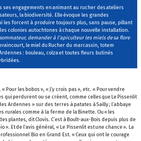
ans ses engagements en animant au rucher des ateliers
ateurs, la biodiversité. Elle évoque les grandes
 les forcent à produire toujours plus, sans pause, pillant
des colonies autochtones à chaque nouvelle installation.
sommateur, demander à l’apiculteur les miels de sa flore
 Seraincourt, le miel du Rucher du marcassin, totem
Ardennes : bouleau, colza et toutes fleurs butinés
ybridées.
 Pour les bobos », « J’y crois pas », etc. « Pour vendre
ires qui perdurent ou se créent, comme celles que Le Pissenlit
es Ardennes » sur des terres à patates à Sailly ; l’abbaye
es rurales comme à la ferme de la Binette. Ou « les
des plantes, dit Clovis. C’est à Boult-aux-Bois depuis plus de
 ». Et de l’avis général, « Le Pissenlit est une chance ». La
fessionnel Bio en Grand Est. « Ceux qui ont le courage