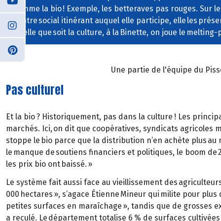
comme la bio ! Exemple, les betteraves pas rouges. Sur l
centre social itinérant auquel elle participe, elle les prés
Quelle que soit la culture, à la Binette, on joue le melting-
Une partie de l'équipe du Piss
Pas culturel
Et la bio ? Historiquement, pas dans la culture ! Les princi
marchés. Ici, on dit que coopératives, syndicats agricoles 
stoppe le bio parce que la distribution n’en achète plus au 
le manque de soutiens financiers et politiques, le boom de
les prix bio ont baissé. »
Le système fait aussi face au vieillissement des agriculteur
000 hectares », s’agace Étienne Mineur qui milite pour plus 
petites surfaces en maraîchage », tandis que de grosses ex
a reculé. Le département totalise 6 % de surfaces cultivées