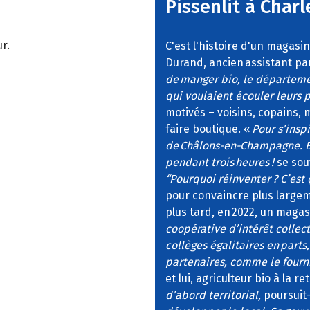
Pissenlit à Charl
r.
C'est l'histoire d'un magasi
Durand, ancien assistant pa
de manger bio, le départeme
qui voulaient écouler leurs p
motivés – voisins, copains,
faire boutique. «
Pour s’insp
de Châlons-en-Champagne. Bo
pendant trois heures !
se souv
“Pourquoi réinventer ? C’est 
pour convaincre plus largeme
plus tard, en 2022, un magasi
coopérative d’intérêt collecti
collèges égalitaires en parts
partenaires, comme le fourni
et lui, agriculteur bio à la 
d’abord territorial,
poursuit-