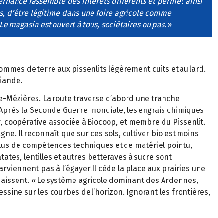
ernance rassemble des intérêts différents et permet ainsi
s, d’être légitime dans une foire agricole comme
e magasin est ouvert à tous, sociétaires ou pas.
»
pommes de terre aux pissenlits légèrement cuits et au lard.
viande.
lle-Mézières. La route traverse d’abord une tranche
Après la Seconde Guerre mondiale, les engrais chimiques
, coopérative associée à Biocoop, et membre du Pissenlit.
gne. Il reconnaît que sur ces sols, cultiver bio est moins
 plus de compétences techniques et de matériel pointu,
ates, lentilles et autres betteraves à sucre sont
rviennent pas à l’égayer.Il cède la place aux prairies une
paissent. « Le système agricole dominant des Ardennes,
ssine sur les courbes de l’horizon. Ignorant les frontières,