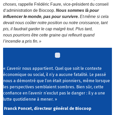
choses,
rappelle Frédéric Faure, vice-président du conseil
d‘administration de Biocoop.
Nous sommes là pour
influencer le
monde, pas pour survivre.
Et
m
ê
me si cela
devait nous co
û
ter notre position ou notre croissance, tant
pis, il faudrait garder le cap malgr
é
tout. Plus tard,
nous
pourrions
ê
tre cette graine qui refleurit
quand
l
’
incendie a pris fin.
»
« L’avenir nous appartient. Quel que soit le contexte
économique ou social, il n’y a aucune fatalité. Le passé
nous a démontré que l’on était pionniers, même lorsque
les perspectives semblaient sombres. Bien sûr, cette
confiance en l’avenir n’exclut pas le danger : il y a une
lutte quotidienne à mener. »
Franck Poncet, directeur général de Biocoop