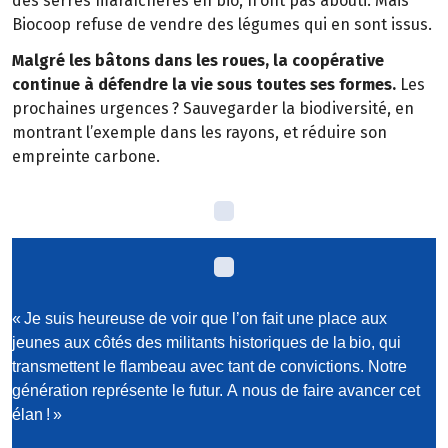
des serres mara
î
ch
è
res en bio, n
’
ont pas abouti. Mais
Biocoop refuse de vendre des l
é
gumes qui en sont issus.
Malgr
é
les b
â
tons dans les roues, la coop
é
rative
continue
à
d
é
fendre la vie sous toutes ses formes.
Les
prochaines urgences
? Sauvegarder la biodiversité, en
montrant l’exemple dans les
rayons, et
r
é
duire son
empreinte carbone.
«
Je suis heureuse de voir que l
’
on fait une place aux
jeunes aux c
ô
t
é
s des militants historiques de la
bio, qui
transmettent le flambeau avec tant de convictions. Notre
g
é
n
é
ration repr
é
sente le futur.
A
nous de faire avancer cet
é
lan
!
»