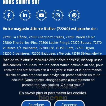
Nous suivre sur
Votre magasin Alterre Native (72200) est proche de :
72200 La Flèche, 72200 Clermont-Créans, 72200 Mareil s/Loir,
72800 Thorée-les-Pins, 72800 Luché-Pringé, 72270 Bousse, 72270
Villaines s/s Malicorne, 72200 Cré, 49150 Clefs, 72270 Ligron,
72200 Crosmières, 72200 Bazouges s/le-Loir, 72510 St-Jean-de-la-
Motte, 72270 Courcelles-la-Forêt, 49150 St-Quentin-lès-
Afin de vous offrir la meilleure expérience possible, Biocoop utilise
Beaurepaire
des cookies : pour assurer une performance optimale du site, pour
récolter des statistiques afin d'analyser le trafic et la performance
du site et vous proposer une navigation personnalisée en toute
sécurité. Vous pouvez changer d'avis à tout moment en
Biocoop.fr
Le réseau Biocoop
paramétrant vos cookies. OK pour vous ?
Copyright Biocoop 2026
En savoir plus et paramétrer les cookies
Je refuse
J'accepte