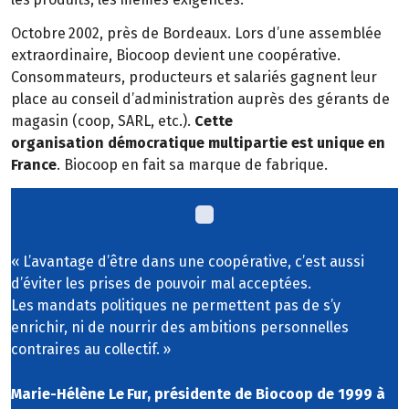
Octobre
2002, pr
è
s de Bordeaux. Lors d
’
une assembl
é
e
extraordinaire, Biocoop devient une coop
é
rative.
Consommateurs, producteurs et salari
é
s gagnent
leur
place au conseil d
’
administration
aupr
è
s des g
é
rants de
magasin
(coop, SARL, etc.).
Cette
organisation
d
é
mocratique multipartie est unique en
France
. Biocoop en fait sa marque de fabrique.
«
L’avantage d’être dans une coopérative, c’est aussi
d’éviter les prises de pouvoir mal acceptées.
Les
mandats politiques ne permettent pas de s
’
y
enrichir, ni de nourrir des ambitions personnelles
contraires au collectif.
»
Marie-Hélène Le
Fur, pr
é
sidente de Biocoop de 1999
à