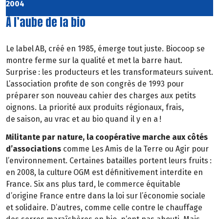
2004
À l’aube de la bio
Le label
AB, cr
éé
en 1985,
é
merge tout juste. Biocoop se
montre ferme sur la qualit
é
et met la
barre haut.
Surprise
: les producteurs et les transformateurs suivent.
L’association profite de son congrès de 1993 pour
préparer son nouveau cahier des charges aux petits
oignons. La priorité aux produits régionaux, frais,
de
saison, au vrac et au bio quand il y en a
!
Militante par nature, la
coop
é
rative marche aux côtés
d’associations
comme Les
Amis de la
Terre ou Agir pour
l
’
environnement. Certaines batailles portent leurs fruits
:
en 2008, la culture
OGM est d
é
finitivement interdite en
France.
Six ans plus tard, le commerce
é
quitable
d
’
origine France entre dans la loi sur l
’é
conomie sociale
et solidaire. D
’
autres, comme celle contre le chauffage