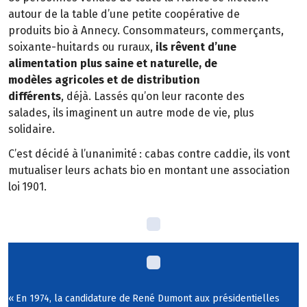
autour de la table d
’
une petite coop
é
rative de
produits
bio
à
Annecy. Consommateurs, commer
ç
ants,
soixante-huitards ou ruraux,
ils r
ê
vent d
’
une
alimentation
plus saine et naturelle, de
mod
è
les
agricoles et de distribution
diff
é
rents
,
d
é
j
à
. Lass
é
s qu
’
on leur raconte des
salades,
ils
imaginent un autre mode de vie, plus
solidaire.
C
’
est d
é
cid
é
à
l
’
unanimit
é
: cabas contre caddie, ils vont
mutualiser leurs achats
bio
en montant une association
loi
1901.
«
En 1974, la candidature de
Ren
é
Dumont aux pr
é
sidentielles