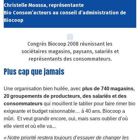
Christelle Moussa, représentante
Bio Consom’acteurs au conseil d’administration de
Biocoop
Congrès Biocoop 2008 réunissant les
sociétaires magasins, paysans, salariés et
représentants des consommateurs.
Plus cap que jamais
Une organisation bien huilée, avec
plus de 740
magasins,
20
groupements de producteurs,
des salari
é
s et des
consommateurs
qui mouillent le tablier pour faire rimer bio
exigeante et budget raisonnable
…
à
40
ans, Biocoop
a
m
û
ri.
Et veut grandir encore, oui, mais
sans oublier d
’
o
ù
elle vient et o
ù
elle
va...
«
Notre priorité restera toujours d’essayer de changer les