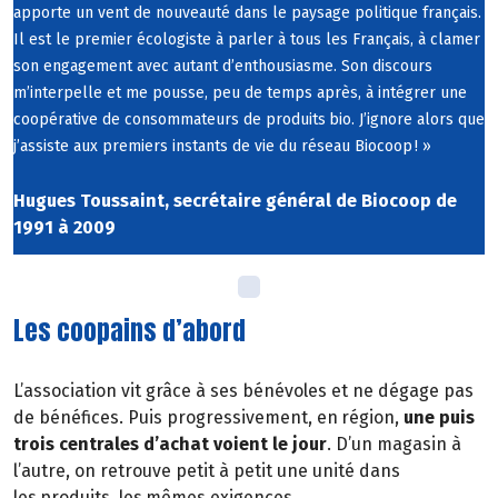
apporte un vent de nouveaut
é
dans le paysage politique fran
ç
ais.
Il est le premier
é
cologiste
à
parler
à
tous les Fran
ç
ais,
à
clamer
son engagement avec autant d
’
enthousiasme. Son discours
m
’
interpelle et me pousse, peu de temps apr
è
s,
à
int
é
grer une
coop
é
rative de consommateurs de produits
bio. J
’
ignore alors que
j
’
assiste aux premiers instants de vie du r
é
seau Biocoop
!
»
Hugues Toussaint, secrétaire général de Biocoop de
1991 à 2009
Les coopains d’abord
L’association vit grâce à ses bénévoles et ne dégage pas
de bénéfices. Puis progressivement, en
r
é
gion,
une puis
trois centrales d
’
achat voient le jour
. D
’
un magasin
à
l
’
autre, on retrouve petit
à
petit une unit
é
dans
les
produits, les
m
ê
mes exigences.