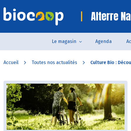
Alterre Na
Le magasin
Agenda
Ac
Accueil
Toutes nos actualités
Culture Bio : Découv