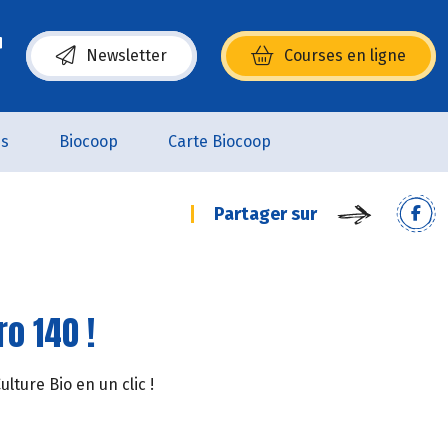
Newsletter
Courses en ligne
(s’ouvre dans une nouvelle fenêtre)
es
Biocoop
Carte Biocoop
Partager sur
o 140 !
ture Bio en un clic !