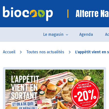
Alterre Na
Le magasin
Agenda
Ac
Accueil
Toutes nos actualités
L'appétit vient en s