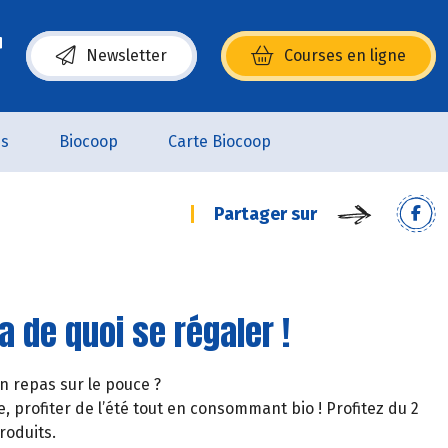
Newsletter
Courses en ligne
(s’ouvre dans une nouvelle fenêtre)
es
Biocoop
Carte Biocoop
Partager sur
a de quoi se régaler !
un repas sur le pouce ?
, profiter de l’été tout en consommant bio ! Profitez du 2
roduits.