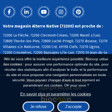
Votre magasin Alterre Native (72200) est proche de :
72200 La Flèche, 72200 Clermont-Créans, 72200 Mareil s/Loir,
72800 Thorée-les-Pins, 72800 Luché-Pringé, 72270 Bousse, 72270
Villaines s/s Malicorne, 72200 Cré, 49150 Clefs, 72270 Ligron,
72200 Crosmières, 72200 Bazouges s/le-Loir, 72510 St-Jean-de-la-
Motte, 72270 Courcelles-la-Forêt, 49150 St-Quentin-lès-
Afin de vous offrir la meilleure expérience possible, Biocoop utilise
Beaurepaire
des cookies : pour assurer une performance optimale du site, pour
récolter des statistiques afin d'analyser le trafic et la performance
du site et vous proposer une navigation personnalisée en toute
sécurité. Vous pouvez changer d'avis à tout moment en
Biocoop.fr
Le réseau Biocoop
paramétrant vos cookies. OK pour vous ?
Copyright Biocoop 2026
En savoir plus et paramétrer les cookies
Je refuse
J'accepte
Réalisé par