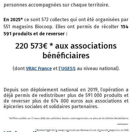
personnes
accompagnées sur chaque territoire.
En 2025*
ce sont 572 collectes qui ont été organisées par
551 magasins Biocoop. Elles ont permis de récolter
154
591 produits et de reverser :
220 573€ * aux associations
bénéficiaires
(dont
VRAC France
et
l’UGESS
au niveau national).
Depuis son déploiement national en 2019, l’opération a
déjà permis de redistribuer plus de 591 000 produits et
de reverser plus de 674 000 euros aux associations et
épiceries sociales et solidaires partenaires.
*chiffres arrêtés au 11 mars 2026, des collectes locales sont organisées en plus de la Collecte Bio Solidaire
nationale.
* Montant total de la marge reversée par Biocoop et son réseau de magasins en 2025