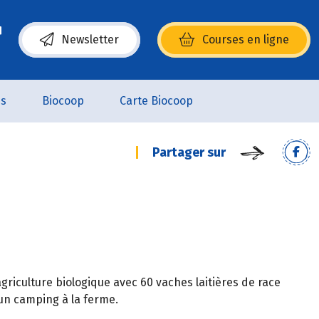
Newsletter
Courses en ligne
(s’ouvre dans une nouvelle fenêtre)
es
Biocoop
Carte Biocoop
Partager sur
agriculture biologique avec 60 vaches laitières de race
un camping à la ferme.