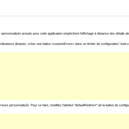
 personnalisés actuels pour cette application empêchent l'affichage à distance des détails de 
rdinateurs distants, créez une balise <customErrors> dans un fichier de configuration "web.con
urs personnalisée. Pour ce faire, modifiez l'attribut "defaultRedirect" de la balise de config