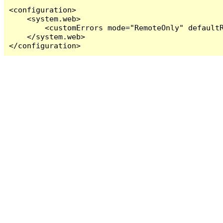
<configuration>

    <system.web>

        <customErrors mode="RemoteOnly" defaultR
    </system.web>

</configuration>