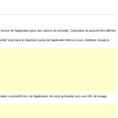
l'erreur de l'application (pour des raisons de sécurité). Cependant, ils peuvent être affichés
fig" situé dans le répertoire racine de l'application Web en cours. Attribuez ensuite la
uration <customErrors> de l'application, de sorte qu'il pointe vers une URL de la page