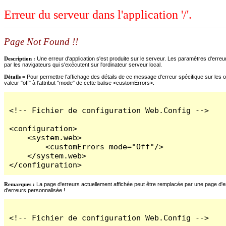
Erreur du serveur dans l'application '/'.
Page Not Found !!
Description :
Une erreur d'application s'est produite sur le serveur. Les paramètres d'erreur
par les navigateurs qui s'exécutent sur l'ordinateur serveur local.
Détails =
Pour permettre l'affichage des détails de ce message d'erreur spécifique sur les o
valeur "off" à l'attribut "mode" de cette balise <customErrors>.
<!-- Fichier de configuration Web.Config -->

<configuration>

    <system.web>

        <customErrors mode="Off"/>

    </system.web>

</configuration>
Remarques :
La page d'erreurs actuellement affichée peut être remplacée par une page d'erre
d'erreurs personnalisée !
<!-- Fichier de configuration Web.Config -->
