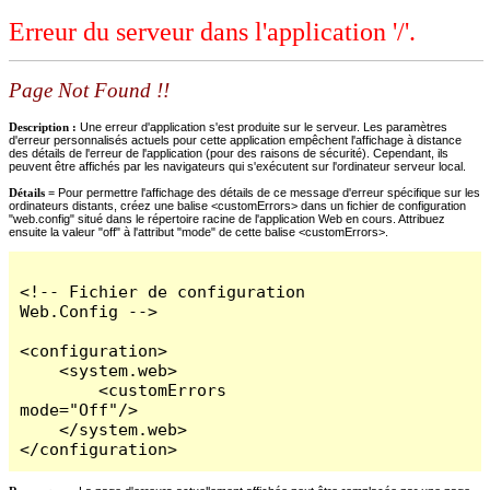
Erreur du serveur dans l'application '/'.
Page Not Found !!
Description :
Une erreur d'application s'est produite sur le serveur. Les paramètres
d'erreur personnalisés actuels pour cette application empêchent l'affichage à distance
des détails de l'erreur de l'application (pour des raisons de sécurité). Cependant, ils
peuvent être affichés par les navigateurs qui s'exécutent sur l'ordinateur serveur local.
Détails =
Pour permettre l'affichage des détails de ce message d'erreur spécifique sur les
ordinateurs distants, créez une balise <customErrors> dans un fichier de configuration
"web.config" situé dans le répertoire racine de l'application Web en cours. Attribuez
ensuite la valeur "off" à l'attribut "mode" de cette balise <customErrors>.
<!-- Fichier de configuration 
Web.Config -->

<configuration>

    <system.web>

        <customErrors 
mode="Off"/>

    </system.web>

</configuration>