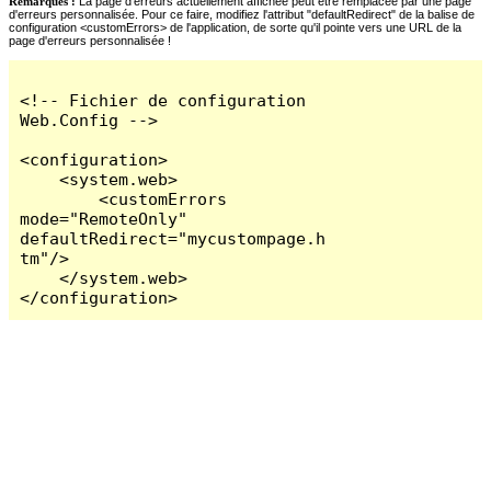
Remarques :
La page d'erreurs actuellement affichée peut être remplacée par une page
d'erreurs personnalisée. Pour ce faire, modifiez l'attribut "defaultRedirect" de la balise de
configuration <customErrors> de l'application, de sorte qu'il pointe vers une URL de la
page d'erreurs personnalisée !
<!-- Fichier de configuration 
Web.Config -->

<configuration>

    <system.web>

        <customErrors 
mode="RemoteOnly" 
defaultRedirect="mycustompage.h
tm"/>

    </system.web>

</configuration>