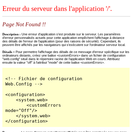
Erreur du serveur dans l'application '/'.
Page Not Found !!
Description :
Une erreur d'application s'est produite sur le serveur. Les paramètres
d'erreur personnalisés actuels pour cette application empêchent l'affichage à distance
des détails de l'erreur de l'application (pour des raisons de sécurité). Cependant, ils
peuvent être affichés par les navigateurs qui s'exécutent sur l'ordinateur serveur local.
Détails =
Pour permettre l'affichage des détails de ce message d'erreur spécifique sur les
ordinateurs distants, créez une balise <customErrors> dans un fichier de configuration
"web.config" situé dans le répertoire racine de l'application Web en cours. Attribuez
ensuite la valeur "off" à l'attribut "mode" de cette balise <customErrors>.
<!-- Fichier de configuration 
Web.Config -->

<configuration>

    <system.web>

        <customErrors 
mode="Off"/>

    </system.web>

</configuration>