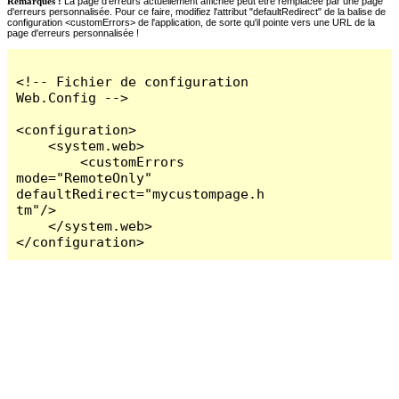
Remarques :
La page d'erreurs actuellement affichée peut être remplacée par une page
d'erreurs personnalisée. Pour ce faire, modifiez l'attribut "defaultRedirect" de la balise de
configuration <customErrors> de l'application, de sorte qu'il pointe vers une URL de la
page d'erreurs personnalisée !
<!-- Fichier de configuration 
Web.Config -->

<configuration>

    <system.web>

        <customErrors 
mode="RemoteOnly" 
defaultRedirect="mycustompage.h
tm"/>

    </system.web>

</configuration>