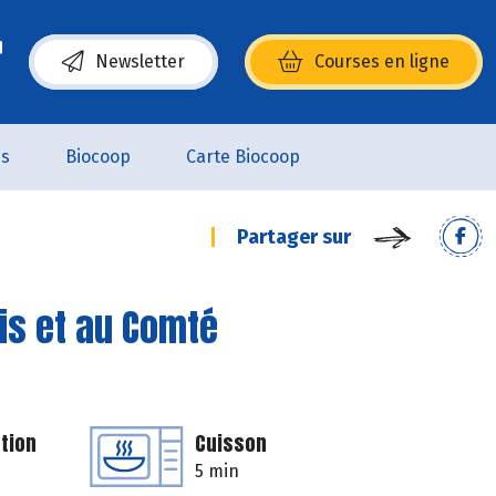
Newsletter
Courses en ligne
(s’ouvre dans une nouvelle fenêtre)
es
Biocoop
Carte Biocoop
Partager sur
dis et au Comté
tion
Cuisson
5 min