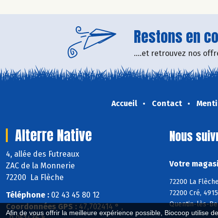
Restons en con
....et retrouvez nos of
Accueil
Contact
Menti
Alterre Native
Nous suiv
4, allée des Futreaux
Votre magasin
ZAC de la Monnerie
72200 La Flèche
72200 La Flèche
72200 Cré, 4915
Téléphone :
02 43 45 80 12
Quentin-lès-Be
Coordonnées GPS :
47,702414 ° ,
Afin de vous offrir la meilleure expérience possible, Biocoop utilise d