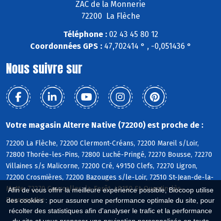
ZAC de la Monnerie
72200 La Flèche
Téléphone :
02 43 45 80 12
Coordonnées GPS :
47,702414 ° , -0,051436 °
Nous suivre sur
Votre magasin Alterre Native (72200) est proche de :
72200 La Flèche, 72200 Clermont-Créans, 72200 Mareil s/Loir,
72800 Thorée-les-Pins, 72800 Luché-Pringé, 72270 Bousse, 72270
Villaines s/s Malicorne, 72200 Cré, 49150 Clefs, 72270 Ligron,
72200 Crosmières, 72200 Bazouges s/le-Loir, 72510 St-Jean-de-la-
Motte, 72270 Courcelles-la-Forêt, 49150 St-Quentin-lès-
Afin de vous offrir la meilleure expérience possible, Biocoop utilise
Beaurepaire
des cookies : pour assurer une performance optimale du site, pour
récolter des statistiques afin d'analyser le trafic et la performance