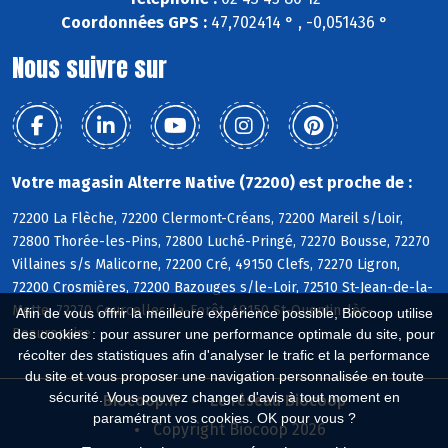
Coordonnées GPS :
47,702414 ° , -0,051436 °
Nous suivre sur
Votre magasin Alterre Native (72200) est proche de :
72200 La Flèche, 72200 Clermont-Créans, 72200 Mareil s/Loir,
72800 Thorée-les-Pins, 72800 Luché-Pringé, 72270 Bousse, 72270
Villaines s/s Malicorne, 72200 Cré, 49150 Clefs, 72270 Ligron,
72200 Crosmières, 72200 Bazouges s/le-Loir, 72510 St-Jean-de-la-
Motte, 72270 Courcelles-la-Forêt, 49150 St-Quentin-lès-
Afin de vous offrir la meilleure expérience possible, Biocoop utilise
Beaurepaire
des cookies : pour assurer une performance optimale du site, pour
récolter des statistiques afin d'analyser le trafic et la performance
du site et vous proposer une navigation personnalisée en toute
sécurité. Vous pouvez changer d'avis à tout moment en
Biocoop.fr
Le réseau Biocoop
paramétrant vos cookies. OK pour vous ?
Copyright Biocoop 2026