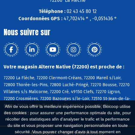
72200 La Flèche
Téléphone :
02 43 45 80 12
Coordonnées GPS :
47,702414 ° , -0,051436 °
Nous suivre sur
Votre magasin Alterre Native (72200) est proche de :
72200 La Flèche, 72200 Clermont-Créans, 72200 Mareil s/Loir,
72800 Thorée-les-Pins, 72800 Luché-Pringé, 72270 Bousse, 72270
Villaines s/s Malicorne, 72200 Cré, 49150 Clefs, 72270 Ligron,
72200 Crosmières, 72200 Bazouges s/le-Loir, 72510 St-Jean-de-la-
Motte, 72270 Courcelles-la-Forêt, 49150 St-Quentin-lès-
Afin de vous offrir la meilleure expérience possible, Biocoop utilise
Beaurepaire
des cookies : pour assurer une performance optimale du site, pour
récolter des statistiques afin d'analyser le trafic et la performance
du site et vous proposer une navigation personnalisée en toute
sécurité. Vous pouvez changer d'avis à tout moment en
Biocoop.fr
Le réseau Biocoop