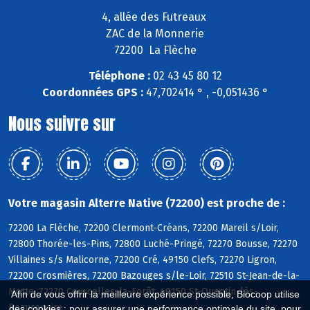
4, allée des Futreaux
ZAC de la Monnerie
72200 La Flèche
Téléphone :
02 43 45 80 12
Coordonnées GPS :
47,702414 ° , -0,051436 °
Nous suivre sur
Votre magasin Alterre Native (72200) est proche de :
72200 La Flèche, 72200 Clermont-Créans, 72200 Mareil s/Loir,
72800 Thorée-les-Pins, 72800 Luché-Pringé, 72270 Bousse, 72270
Villaines s/s Malicorne, 72200 Cré, 49150 Clefs, 72270 Ligron,
72200 Crosmières, 72200 Bazouges s/le-Loir, 72510 St-Jean-de-la-
Motte, 72270 Courcelles-la-Forêt, 49150 St-Quentin-lès-
Afin de vous offrir la meilleure expérience possible, Biocoop utilise
Beaurepaire
des cookies : pour assurer une performance optimale du site, pour