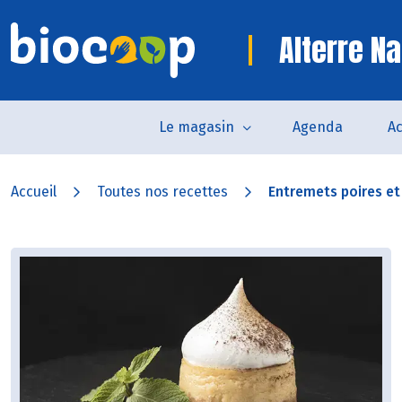
Alterre Na
Le magasin
Agenda
Ac
Accueil
Toutes nos recettes
Entremets poires e