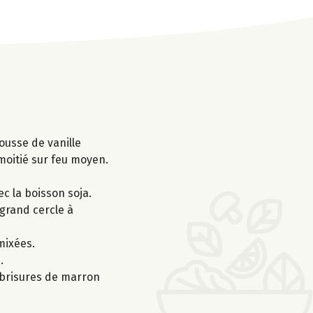
ousse de vanille
 moitié sur feu moyen.
ec la boisson soja.
 grand cercle à
mixées.
.
e brisures de marron