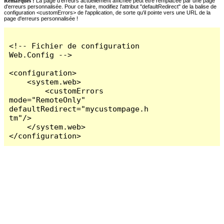
Remarques :
La page d'erreurs actuellement affichée peut être remplacée par une page
d'erreurs personnalisée. Pour ce faire, modifiez l'attribut "defaultRedirect" de la balise de
configuration <customErrors> de l'application, de sorte qu'il pointe vers une URL de la
page d'erreurs personnalisée !
<!-- Fichier de configuration 
Web.Config -->

<configuration>

    <system.web>

        <customErrors 
mode="RemoteOnly" 
defaultRedirect="mycustompage.h
tm"/>

    </system.web>

</configuration>