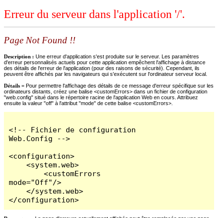
Erreur du serveur dans l'application '/'.
Page Not Found !!
Description :
Une erreur d'application s'est produite sur le serveur. Les paramètres
d'erreur personnalisés actuels pour cette application empêchent l'affichage à distance
des détails de l'erreur de l'application (pour des raisons de sécurité). Cependant, ils
peuvent être affichés par les navigateurs qui s'exécutent sur l'ordinateur serveur local.
Détails =
Pour permettre l'affichage des détails de ce message d'erreur spécifique sur les
ordinateurs distants, créez une balise <customErrors> dans un fichier de configuration
"web.config" situé dans le répertoire racine de l'application Web en cours. Attribuez
ensuite la valeur "off" à l'attribut "mode" de cette balise <customErrors>.
<!-- Fichier de configuration 
Web.Config -->

<configuration>

    <system.web>

        <customErrors 
mode="Off"/>

    </system.web>

</configuration>