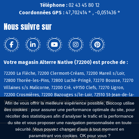
Téléphone :
02 43 45 80 12
Coordonnées GPS :
47,702414 ° , -0,051436 °
Nous suivre sur
Votre magasin Alterre Native (72200) est proche de :
72200 La Flèche, 72200 Clermont-Créans, 72200 Mareil s/Loir,
72800 Thorée-les-Pins, 72800 Luché-Pringé, 72270 Bousse, 72270
Villaines s/s Malicorne, 72200 Cré, 49150 Clefs, 72270 Ligron,
72200 Crosmières, 72200 Bazouges s/le-Loir, 72510 St-Jean-de-la-
Motte, 72270 Courcelles-la-Forêt, 49150 St-Quentin-lès-
Afin de vous offrir la meilleure expérience possible, Biocoop utilise
Beaurepaire
des cookies : pour assurer une performance optimale du site, pour
récolter des statistiques afin d'analyser le trafic et la performance
du site et vous proposer une navigation personnalisée en toute
sécurité. Vous pouvez changer d'avis à tout moment en
Biocoop.fr
Le réseau Biocoop
paramétrant vos cookies. OK pour vous ?
Copyright Biocoop 2026