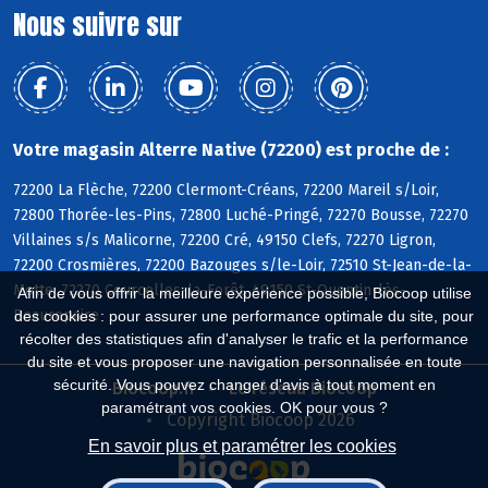
Nous suivre sur
Votre magasin Alterre Native (72200) est proche de :
72200 La Flèche, 72200 Clermont-Créans, 72200 Mareil s/Loir,
72800 Thorée-les-Pins, 72800 Luché-Pringé, 72270 Bousse, 72270
Villaines s/s Malicorne, 72200 Cré, 49150 Clefs, 72270 Ligron,
72200 Crosmières, 72200 Bazouges s/le-Loir, 72510 St-Jean-de-la-
Motte, 72270 Courcelles-la-Forêt, 49150 St-Quentin-lès-
Afin de vous offrir la meilleure expérience possible, Biocoop utilise
Beaurepaire
des cookies : pour assurer une performance optimale du site, pour
récolter des statistiques afin d'analyser le trafic et la performance
du site et vous proposer une navigation personnalisée en toute
sécurité. Vous pouvez changer d'avis à tout moment en
Biocoop.fr
Le réseau Biocoop
paramétrant vos cookies. OK pour vous ?
Copyright Biocoop 2026
En savoir plus et paramétrer les cookies