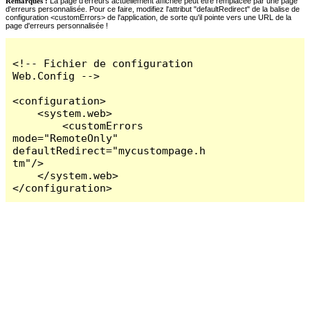
Remarques :
La page d'erreurs actuellement affichée peut être remplacée par une page
d'erreurs personnalisée. Pour ce faire, modifiez l'attribut "defaultRedirect" de la balise de
configuration <customErrors> de l'application, de sorte qu'il pointe vers une URL de la
page d'erreurs personnalisée !
<!-- Fichier de configuration 
Web.Config -->

<configuration>

    <system.web>

        <customErrors 
mode="RemoteOnly" 
defaultRedirect="mycustompage.h
tm"/>

    </system.web>

</configuration>