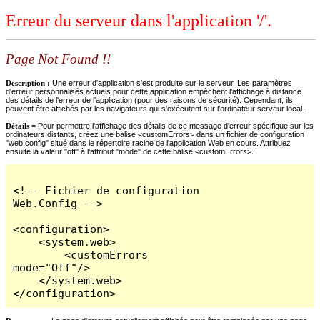
Erreur du serveur dans l'application '/'.
Page Not Found !!
Description :
Une erreur d'application s'est produite sur le serveur. Les paramètres
d'erreur personnalisés actuels pour cette application empêchent l'affichage à distance
des détails de l'erreur de l'application (pour des raisons de sécurité). Cependant, ils
peuvent être affichés par les navigateurs qui s'exécutent sur l'ordinateur serveur local.
Détails =
Pour permettre l'affichage des détails de ce message d'erreur spécifique sur les
ordinateurs distants, créez une balise <customErrors> dans un fichier de configuration
"web.config" situé dans le répertoire racine de l'application Web en cours. Attribuez
ensuite la valeur "off" à l'attribut "mode" de cette balise <customErrors>.
<!-- Fichier de configuration 
Web.Config -->

<configuration>

    <system.web>

        <customErrors 
mode="Off"/>

    </system.web>

</configuration>