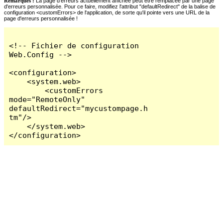
Remarques :
La page d'erreurs actuellement affichée peut être remplacée par une page
d'erreurs personnalisée. Pour ce faire, modifiez l'attribut "defaultRedirect" de la balise de
configuration <customErrors> de l'application, de sorte qu'il pointe vers une URL de la
page d'erreurs personnalisée !
<!-- Fichier de configuration 
Web.Config -->

<configuration>

    <system.web>

        <customErrors 
mode="RemoteOnly" 
defaultRedirect="mycustompage.h
tm"/>

    </system.web>

</configuration>