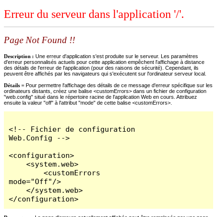
Erreur du serveur dans l'application '/'.
Page Not Found !!
Description :
Une erreur d'application s'est produite sur le serveur. Les paramètres
d'erreur personnalisés actuels pour cette application empêchent l'affichage à distance
des détails de l'erreur de l'application (pour des raisons de sécurité). Cependant, ils
peuvent être affichés par les navigateurs qui s'exécutent sur l'ordinateur serveur local.
Détails =
Pour permettre l'affichage des détails de ce message d'erreur spécifique sur les
ordinateurs distants, créez une balise <customErrors> dans un fichier de configuration
"web.config" situé dans le répertoire racine de l'application Web en cours. Attribuez
ensuite la valeur "off" à l'attribut "mode" de cette balise <customErrors>.
<!-- Fichier de configuration 
Web.Config -->

<configuration>

    <system.web>

        <customErrors 
mode="Off"/>

    </system.web>

</configuration>