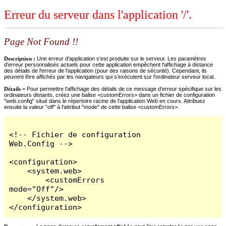
Erreur du serveur dans l'application '/'.
Page Not Found !!
Description :
Une erreur d'application s'est produite sur le serveur. Les paramètres
d'erreur personnalisés actuels pour cette application empêchent l'affichage à distance
des détails de l'erreur de l'application (pour des raisons de sécurité). Cependant, ils
peuvent être affichés par les navigateurs qui s'exécutent sur l'ordinateur serveur local.
Détails =
Pour permettre l'affichage des détails de ce message d'erreur spécifique sur les
ordinateurs distants, créez une balise <customErrors> dans un fichier de configuration
"web.config" situé dans le répertoire racine de l'application Web en cours. Attribuez
ensuite la valeur "off" à l'attribut "mode" de cette balise <customErrors>.
<!-- Fichier de configuration 
Web.Config -->

<configuration>

    <system.web>

        <customErrors 
mode="Off"/>

    </system.web>

</configuration>