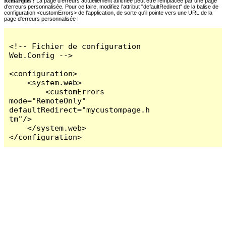
Remarques :
La page d'erreurs actuellement affichée peut être remplacée par une page
d'erreurs personnalisée. Pour ce faire, modifiez l'attribut "defaultRedirect" de la balise de
configuration <customErrors> de l'application, de sorte qu'il pointe vers une URL de la
page d'erreurs personnalisée !
<!-- Fichier de configuration 
Web.Config -->

<configuration>

    <system.web>

        <customErrors 
mode="RemoteOnly" 
defaultRedirect="mycustompage.h
tm"/>

    </system.web>

</configuration>