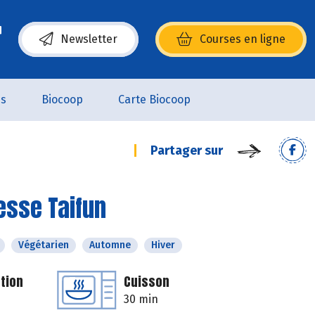
Newsletter
Courses en ligne
(s’ouvre dans une nouvelle fenêtre)
es
Biocoop
Carte Biocoop
Partager sur
esse Taifun
Végétarien
Automne
Hiver
tion
Cuisson
30 min