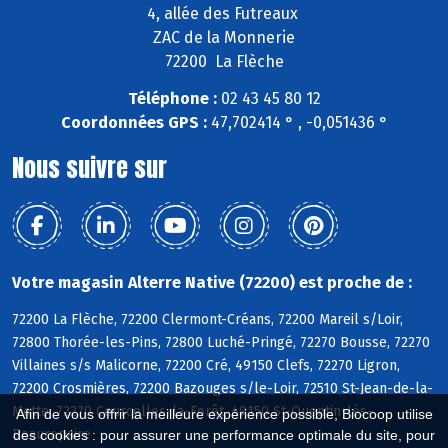
4, allée des Futreaux
ZAC de la Monnerie
72200 La Flèche
Téléphone :
02 43 45 80 12
Coordonnées GPS :
47,702414 ° , -0,051436 °
Nous suivre sur
Votre magasin Alterre Native (72200) est proche de :
72200 La Flèche, 72200 Clermont-Créans, 72200 Mareil s/Loir,
72800 Thorée-les-Pins, 72800 Luché-Pringé, 72270 Bousse, 72270
Villaines s/s Malicorne, 72200 Cré, 49150 Clefs, 72270 Ligron,
72200 Crosmières, 72200 Bazouges s/le-Loir, 72510 St-Jean-de-la-
Motte, 72270 Courcelles-la-Forêt, 49150 St-Quentin-lès-
Afin de vous offrir la meilleure expérience possible, Biocoop utilise
Beaurepaire
des cookies : pour assurer une performance optimale du site, pour