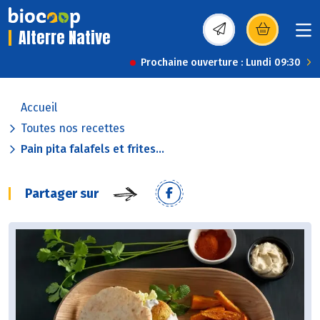
Alterre Native
(s’ouvre dans une nou
Prochaine ouverture : Lundi 09:30
Accueil
Toutes nos recettes
Pain pita falafels et frites...
Partager sur