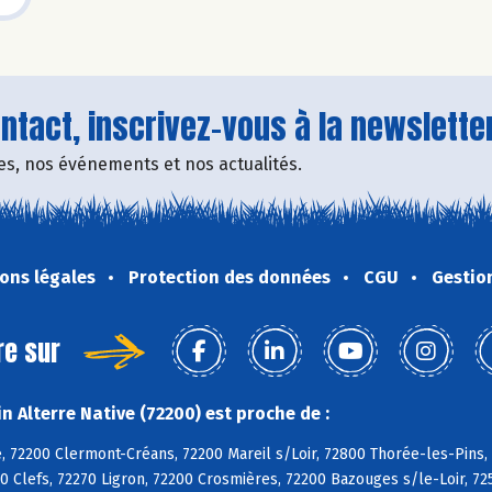
tact, inscrivez-vous à la newsletter
fres, nos événements et nos actualités.
ons légales
Protection des données
CGU
Gestio
re sur
 Alterre Native (72200) est proche de :
, 72200 Clermont-Créans, 72200 Mareil s/Loir, 72800 Thorée-les-Pins,
0 Clefs, 72270 Ligron, 72200 Crosmières, 72200 Bazouges s/le-Loir, 72