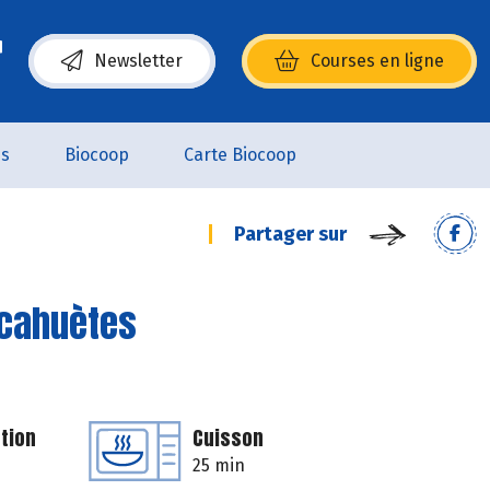
Newsletter
Courses en ligne
(s’ouvre dans une nouvelle fenêtre)
es
Biocoop
Carte Biocoop
Partager sur
acahuètes
tion
Cuisson
25 min