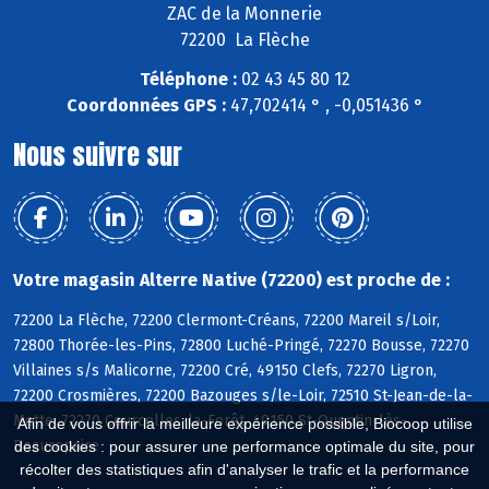
ZAC de la Monnerie
72200 La Flèche
Téléphone :
02 43 45 80 12
Coordonnées GPS :
47,702414 ° , -0,051436 °
Nous suivre sur
Votre magasin Alterre Native (72200) est proche de :
72200 La Flèche, 72200 Clermont-Créans, 72200 Mareil s/Loir,
72800 Thorée-les-Pins, 72800 Luché-Pringé, 72270 Bousse, 72270
Villaines s/s Malicorne, 72200 Cré, 49150 Clefs, 72270 Ligron,
72200 Crosmières, 72200 Bazouges s/le-Loir, 72510 St-Jean-de-la-
Motte, 72270 Courcelles-la-Forêt, 49150 St-Quentin-lès-
Afin de vous offrir la meilleure expérience possible, Biocoop utilise
Beaurepaire
des cookies : pour assurer une performance optimale du site, pour
récolter des statistiques afin d'analyser le trafic et la performance