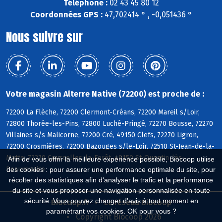
Téléphone :
02 43 45 80 12
Coordonnées GPS :
47,702414 ° , -0,051436 °
Nous suivre sur
Votre magasin Alterre Native (72200) est proche de :
72200 La Flèche, 72200 Clermont-Créans, 72200 Mareil s/Loir,
72800 Thorée-les-Pins, 72800 Luché-Pringé, 72270 Bousse, 72270
Villaines s/s Malicorne, 72200 Cré, 49150 Clefs, 72270 Ligron,
72200 Crosmières, 72200 Bazouges s/le-Loir, 72510 St-Jean-de-la-
Motte, 72270 Courcelles-la-Forêt, 49150 St-Quentin-lès-
Afin de vous offrir la meilleure expérience possible, Biocoop utilise
Beaurepaire
des cookies : pour assurer une performance optimale du site, pour
récolter des statistiques afin d'analyser le trafic et la performance
du site et vous proposer une navigation personnalisée en toute
sécurité. Vous pouvez changer d'avis à tout moment en
Biocoop.fr
Le réseau Biocoop
paramétrant vos cookies. OK pour vous ?
Copyright Biocoop 2026