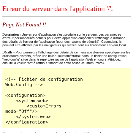
Erreur du serveur dans l'application '/'.
Page Not Found !!
Description :
Une erreur d'application s'est produite sur le serveur. Les paramètres
d'erreur personnalisés actuels pour cette application empêchent l'affichage à distance
des détails de l'erreur de l'application (pour des raisons de sécurité). Cependant, ils
peuvent être affichés par les navigateurs qui s'exécutent sur l'ordinateur serveur local.
Détails =
Pour permettre l'affichage des détails de ce message d'erreur spécifique sur les
ordinateurs distants, créez une balise <customErrors> dans un fichier de configuration
"web.config" situé dans le répertoire racine de l'application Web en cours. Attribuez
ensuite la valeur "off" à l'attribut "mode" de cette balise <customErrors>.
<!-- Fichier de configuration 
Web.Config -->

<configuration>

    <system.web>

        <customErrors 
mode="Off"/>

    </system.web>

</configuration>