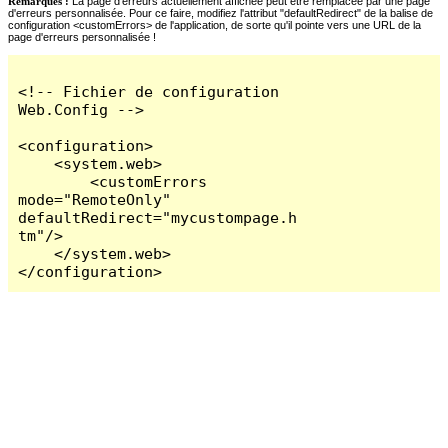
Remarques :
La page d'erreurs actuellement affichée peut être remplacée par une page
d'erreurs personnalisée. Pour ce faire, modifiez l'attribut "defaultRedirect" de la balise de
configuration <customErrors> de l'application, de sorte qu'il pointe vers une URL de la
page d'erreurs personnalisée !
<!-- Fichier de configuration 
Web.Config -->

<configuration>

    <system.web>

        <customErrors 
mode="RemoteOnly" 
defaultRedirect="mycustompage.h
tm"/>

    </system.web>

</configuration>