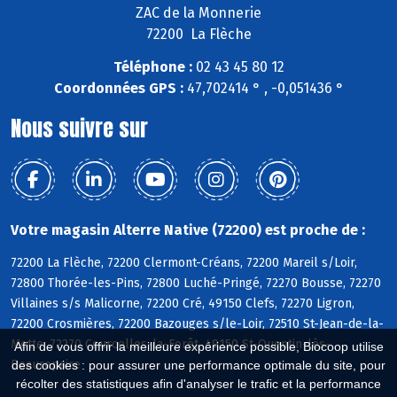
ZAC de la Monnerie
72200 La Flèche
Téléphone :
02 43 45 80 12
Coordonnées GPS :
47,702414 ° , -0,051436 °
Nous suivre sur
Votre magasin Alterre Native (72200) est proche de :
72200 La Flèche, 72200 Clermont-Créans, 72200 Mareil s/Loir,
72800 Thorée-les-Pins, 72800 Luché-Pringé, 72270 Bousse, 72270
Villaines s/s Malicorne, 72200 Cré, 49150 Clefs, 72270 Ligron,
72200 Crosmières, 72200 Bazouges s/le-Loir, 72510 St-Jean-de-la-
Motte, 72270 Courcelles-la-Forêt, 49150 St-Quentin-lès-
Afin de vous offrir la meilleure expérience possible, Biocoop utilise
Beaurepaire
des cookies : pour assurer une performance optimale du site, pour
récolter des statistiques afin d'analyser le trafic et la performance