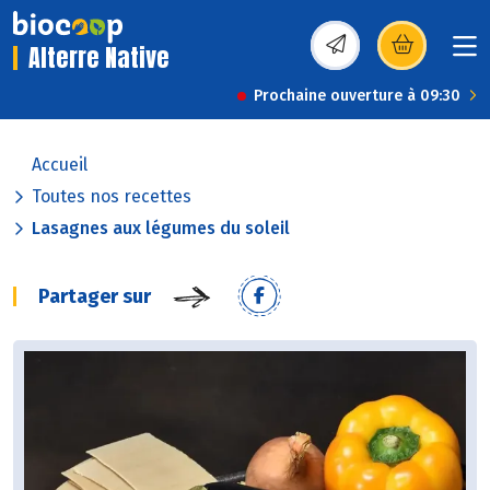
Alterre Native
(s’ouvre dans une nou
Prochaine ouverture à 09:30
Accueil
Toutes nos recettes
Lasagnes aux légumes du soleil
Partager sur