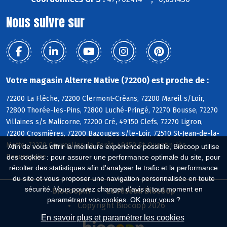
Nous suivre sur
Votre magasin Alterre Native (72200) est proche de :
72200 La Flèche, 72200 Clermont-Créans, 72200 Mareil s/Loir,
72800 Thorée-les-Pins, 72800 Luché-Pringé, 72270 Bousse, 72270
Villaines s/s Malicorne, 72200 Cré, 49150 Clefs, 72270 Ligron,
72200 Crosmières, 72200 Bazouges s/le-Loir, 72510 St-Jean-de-la-
Motte, 72270 Courcelles-la-Forêt, 49150 St-Quentin-lès-
Afin de vous offrir la meilleure expérience possible, Biocoop utilise
Beaurepaire
des cookies : pour assurer une performance optimale du site, pour
récolter des statistiques afin d'analyser le trafic et la performance
du site et vous proposer une navigation personnalisée en toute
sécurité. Vous pouvez changer d'avis à tout moment en
Biocoop.fr
Le réseau Biocoop
paramétrant vos cookies. OK pour vous ?
Copyright Biocoop 2026
En savoir plus et paramétrer les cookies