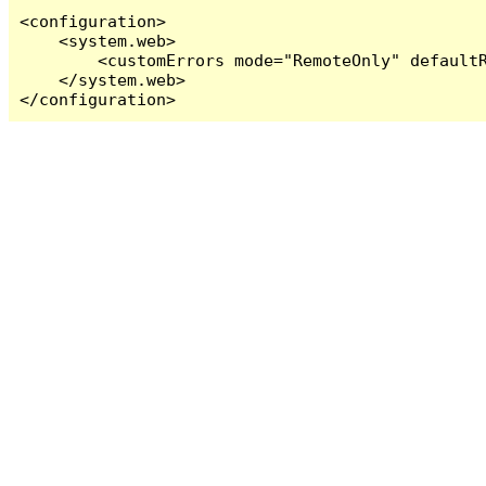
<configuration>

    <system.web>

        <customErrors mode="RemoteOnly" defaultR
    </system.web>

</configuration>