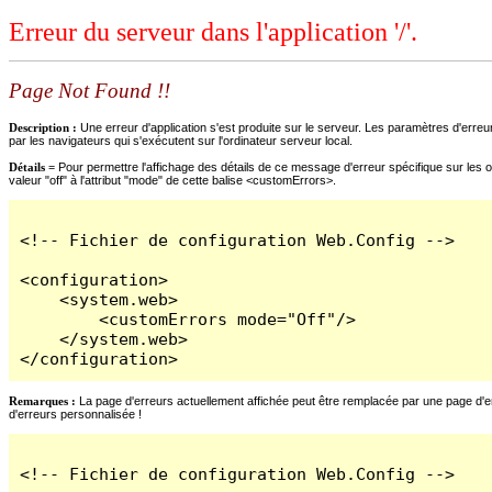
Erreur du serveur dans l'application '/'.
Page Not Found !!
Description :
Une erreur d'application s'est produite sur le serveur. Les paramètres d'erreur
par les navigateurs qui s'exécutent sur l'ordinateur serveur local.
Détails =
Pour permettre l'affichage des détails de ce message d'erreur spécifique sur les o
valeur "off" à l'attribut "mode" de cette balise <customErrors>.
<!-- Fichier de configuration Web.Config -->

<configuration>

    <system.web>

        <customErrors mode="Off"/>

    </system.web>

</configuration>
Remarques :
La page d'erreurs actuellement affichée peut être remplacée par une page d'erre
d'erreurs personnalisée !
<!-- Fichier de configuration Web.Config -->
