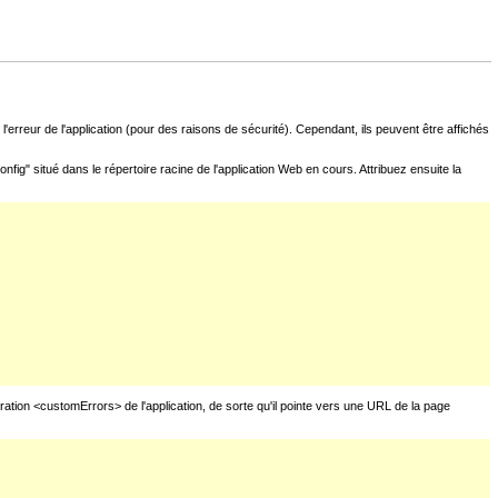
l'erreur de l'application (pour des raisons de sécurité). Cependant, ils peuvent être affichés
fig" situé dans le répertoire racine de l'application Web en cours. Attribuez ensuite la
uration <customErrors> de l'application, de sorte qu'il pointe vers une URL de la page