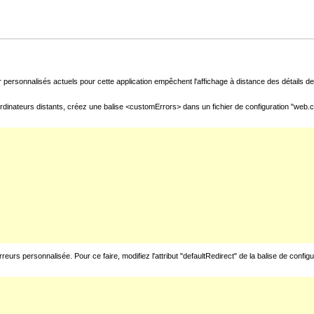
 personnalisés actuels pour cette application empêchent l'affichage à distance des détails de 
rdinateurs distants, créez une balise <customErrors> dans un fichier de configuration "web.con
urs personnalisée. Pour ce faire, modifiez l'attribut "defaultRedirect" de la balise de config