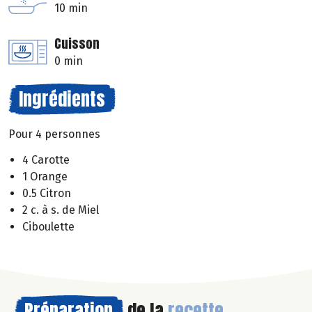
10 min
Cuisson
0 min
Ingrédients
Pour 4 personnes
4 Carotte
1 Orange
0.5 Citron
2 c. à s. de Miel
Ciboulette
Préparation
de la
recette